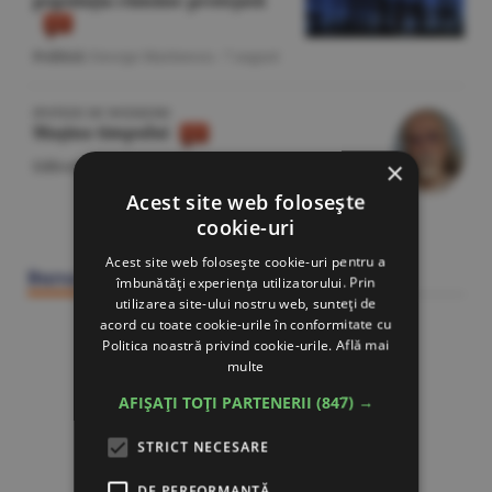
Politică
/George Marinescu -
7 august
IPOTEZE DE WEEKEND
Maşina timpului
×
Editorial
/Cornel Codiţă -
7 august
Acest site web folosește
cookie-uri
Citeşte Ziarul BURSA din
07 august
Acest site web folosește cookie-uri pentru a
Bursa Construcţiilor
îmbunătăți experiența utilizatorului. Prin
utilizarea site-ului nostru web, sunteți de
acord cu toate cookie-urile în conformitate cu
Politica noastră privind cookie-urile.
Află mai
multe
AFIȘAȚI TOȚI PARTENERII
(847) →
STRICT NECESARE
DE PERFORMANȚĂ