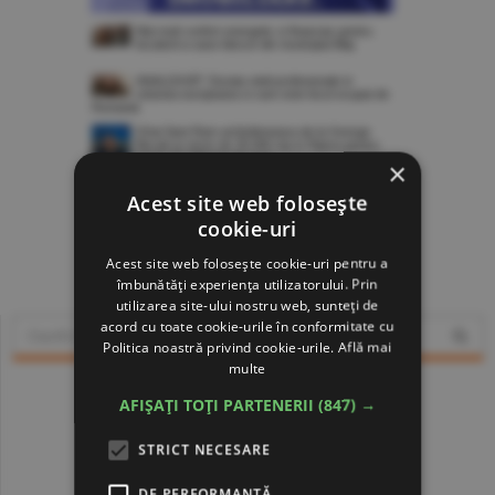
×
Acest site web folosește
cookie-uri
www.constructiibursa.ro
Acest site web folosește cookie-uri pentru a
îmbunătăți experiența utilizatorului. Prin
utilizarea site-ului nostru web, sunteți de
acord cu toate cookie-urile în conformitate cu
Politica noastră privind cookie-urile.
Află mai
multe
AFIȘAȚI TOȚI PARTENERII
(847) →
STRICT NECESARE
DE PERFORMANȚĂ