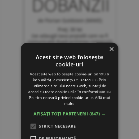
×
Acest site web folosește
cookie-uri
Acest site web folosește cookie-uri pentru a
îmbunătăți experiența utilizatorului. Prin
utilizarea site-ului nostru web, sunteți de
acord cu toate cookie-urile în conformitate cu
Politica noastră privind cookie-urile.
Află mai
multe
AFIȘAȚI TOȚI PARTENERII
(847) →
STRICT NECESARE
DE PERFORMANȚĂ