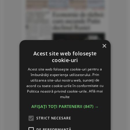
×
Acest site web folosește
cookie-uri
Acest site web folosește cookie-uri pentru a
îmbunătăți experiența utilizatorului. Prin
utilizarea site-ului nostru web, sunteți de
acord cu toate cookie-urile în conformitate cu
Politica noastră privind cookie-urile.
Află mai
multe
AFIȘAȚI TOȚI PARTENERII
(847) →
STRICT NECESARE
DE PERFORMANȚĂ