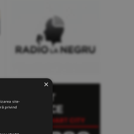
×
izarea site-
ră privind