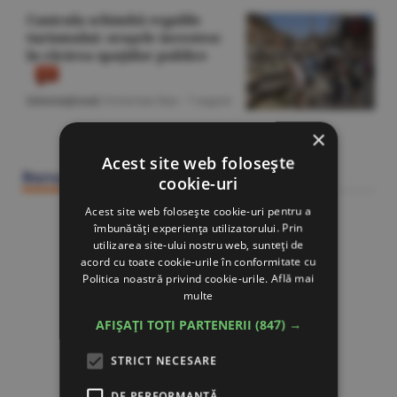
Canicula schimbă regulile
turismului: oraşele investesc
în răcirea spaţiilor publice
Internaţional
/Octavian Dan -
7 august
×
Citeşte Ziarul BURSA din
07 august
Acest site web folosește
Bursa Construcţiilor
cookie-uri
Acest site web folosește cookie-uri pentru a
îmbunătăți experiența utilizatorului. Prin
utilizarea site-ului nostru web, sunteți de
acord cu toate cookie-urile în conformitate cu
Politica noastră privind cookie-urile.
Află mai
multe
AFIȘAȚI TOȚI PARTENERII
(847) →
STRICT NECESARE
DE PERFORMANȚĂ