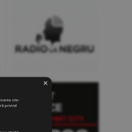
×
izarea site-
ră privind