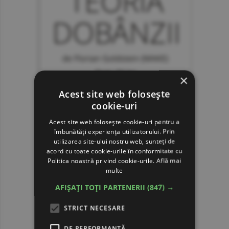
×
Acest site web folosește
cookie-uri
Acest site web folosește cookie-uri pentru a
îmbunătăți experiența utilizatorului. Prin
utilizarea site-ului nostru web, sunteți de
acord cu toate cookie-urile în conformitate cu
Politica noastră privind cookie-urile.
Află mai
multe
AFIȘAȚI TOȚI PARTENERII
(847) →
STRICT NECESARE
DE PERFORMANȚĂ