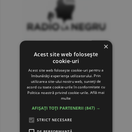
×
Acest site web folosește
cookie-uri
Acest site web folosește cookie-uri pentru a
îmbunătăți experiența utilizatorului. Prin
utilizarea site-ului nostru web, sunteți de
acord cu toate cookie-urile în conformitate cu
Politica noastră privind cookie-urile.
Află mai
multe
AFIȘAȚI TOȚI PARTENERII
(847) →
STRICT NECESARE
DE PERFORMANȚĂ