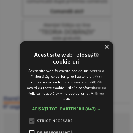
×
Acest site web folosește
cookie-uri
Acest site web folosește cookie-uri pentru a
îmbunătăți experiența utilizatorului. Prin
utilizarea site-ului nostru web, sunteți de
acord cu toate cookie-urile în conformitate cu
Politica noastră privind cookie-urile.
Află mai
Ziarul BURSA
multe
07 august
AFIȘAȚI TOȚI PARTENERII
(847) →
Click să citeşti ziarul
STRICT NECESARE
DE PERFORMANȚĂ