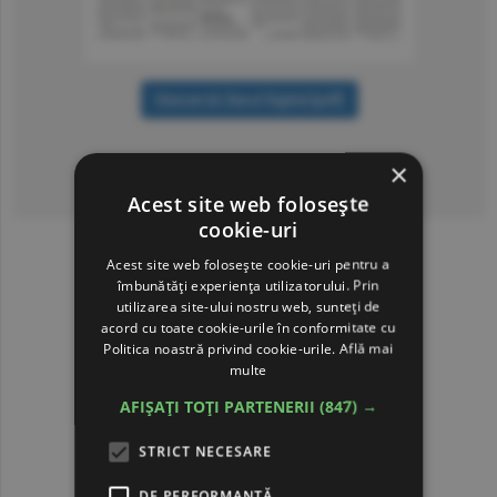
×
Consultă arhiva ziarului
Acest site web folosește
cookie-uri
Acest site web folosește cookie-uri pentru a
îmbunătăți experiența utilizatorului. Prin
utilizarea site-ului nostru web, sunteți de
acord cu toate cookie-urile în conformitate cu
Politica noastră privind cookie-urile.
Află mai
multe
AFIȘAȚI TOȚI PARTENERII
(847) →
STRICT NECESARE
DE PERFORMANȚĂ