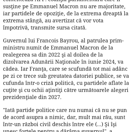
susţine pe Emmanuel Macron nu are majoritate,
iar partidele de opoziţie, de la extrema dreaptă la
extrema stângă, au avertizat că vor vota
împotrivă, transmite sursa citată.
Guvernul lui Francois Bayrou, al patrulea prim-
ministru numit de Emmanuel Macron de la
realegerea sa din 2022 şi al doilea de la
dizolvarea Adunării Naţionale în iunie 2024, va
cădea. Iar Franţa, care se scufundă tot mai adânc
pe zi ce trece sub greutatea datoriei publice, se va
cufunda într-o criză politică, cu partidele aflate la
cuţite şi cu ochii aţintiţi către următoarele alegeri
prezidenţiale din 2027.
"Iată partide politice care nu numai că nu se pun
de acord asupra a nimic, dar, mult mai rău, sunt
într-un război civil deschis între ele (...) Şi îşi
unesc forţele pentru a dărâma guvernul", a