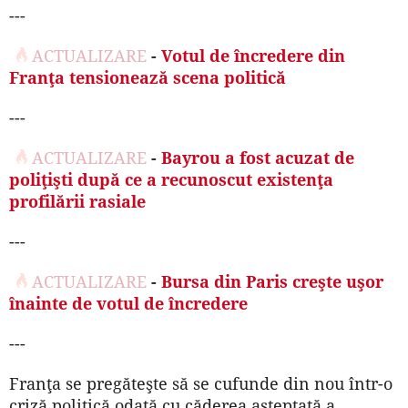
---
ACTUALIZARE
-
Votul de încredere din
Franţa tensionează scena politică
---
ACTUALIZARE
-
Bayrou a fost acuzat de
poliţişti după ce a recunoscut existenţa
profilării rasiale
---
ACTUALIZARE
-
Bursa din Paris creşte uşor
înainte de votul de încredere
---
Franţa se pregăteşte să se cufunde din nou într-o
criză politică odată cu căderea aşteptată a