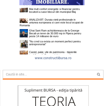
www.constructiibursa.ro