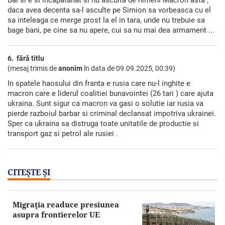
daca avea decenta sa-l asculte pe Simion sa vorbeasca cu el
sa inteleaga ce merge prost la el in tara, unde nu trebuie sa
bage bani, pe cine sa nu apere, cui sa nu mai dea armament ...
6. fără titlu
(mesaj trimis de
anonim
în data de
09.09.2025, 00:39)
In spatele haosului din franta e rusia care nu-l inghite e
macron care e liderul coalitiei bunavointei (26 tari ) care ajuta
ukraina. Sunt sigur ca macron va gasi o solutie iar rusia va
pierde razboiul barbar si criminal declansat impotriva ukrainei.
Sper ca ukraina sa distruga toate unitatile de productie si
transport gaz si petrol ale rusiei .
CITEŞTE ŞI
Migraţia readuce presiunea
asupra frontierelor UE