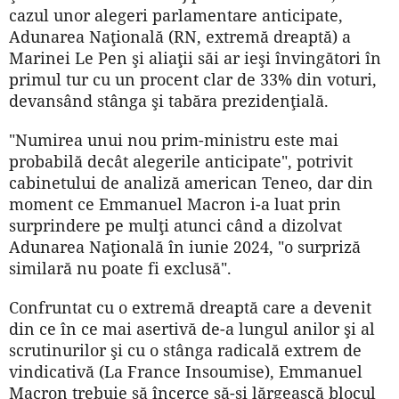
cazul unor alegeri parlamentare anticipate,
Adunarea Naţională (RN, extremă dreaptă) a
Marinei Le Pen şi aliaţii săi ar ieşi învingători în
primul tur cu un procent clar de 33% din voturi,
devansând stânga şi tabăra prezidenţială.
"Numirea unui nou prim-ministru este mai
probabilă decât alegerile anticipate", potrivit
cabinetului de analiză american Teneo, dar din
moment ce Emmanuel Macron i-a luat prin
surprindere pe mulţi atunci când a dizolvat
Adunarea Naţională în iunie 2024, "o surpriză
similară nu poate fi exclusă".
Confruntat cu o extremă dreaptă care a devenit
din ce în ce mai asertivă de-a lungul anilor şi al
scrutinurilor şi cu o stânga radicală extrem de
vindicativă (La France Insoumise), Emmanuel
Macron trebuie să încerce să-şi lărgească blocul