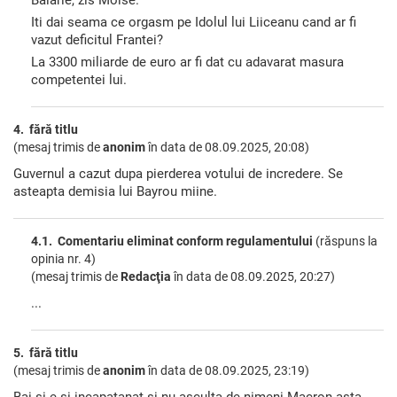
Iti dai seama ce orgasm pe Idolul lui Liiceanu cand ar fi
vazut deficitul Frantei?
La 3300 miliarde de euro ar fi dat cu adavarat masura
competentei lui.
4. fără titlu
(mesaj trimis de
anonim
în data de
08.09.2025, 20:08)
Guvernul a cazut dupa pierderea votului de incredere. Se
asteapta demisia lui Bayrou miine.
4.1. Comentariu eliminat conform regulamentului
(răspuns la
opinia nr. 4)
(mesaj trimis de
Redacţia
în data de
08.09.2025, 20:27)
...
5. fără titlu
(mesaj trimis de
anonim
în data de
08.09.2025, 23:19)
Bai si e si incapatanat si nu asculta de nimeni Macron asta ,