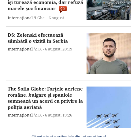
îşi turează economia, dar refuză
marele şoc financiar
Internaţional
/I.Ghe. -
6 august
DS: Zelenski efectuează
sâmbătă o vizită în Serbia
Internaţional
/Z.B. -
6 august,
20:19
The Sofia Globe: Forţele aeriene
române, bulgare şi spaniole
semnează un acord cu privire la
poliţia aeriană
Internaţional
/Z.B. -
6 august,
19:26
Citeşte toate articolele din Internaţional