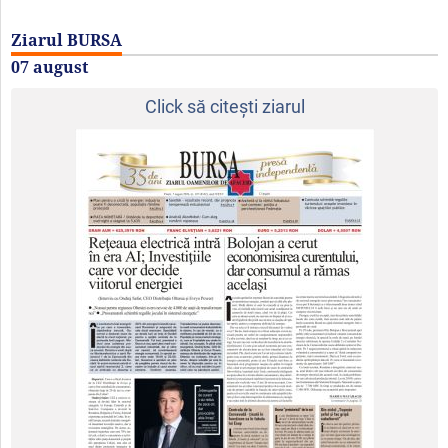
Ziarul BURSA
07 august
Click să citeşti ziarul