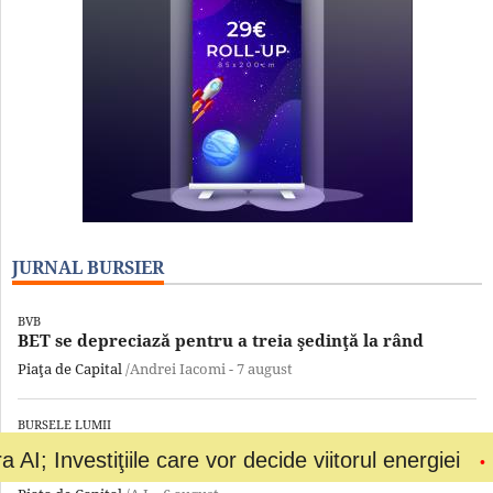
JURNAL BURSIER
BVB
BET se depreciază pentru a treia şedinţă la rând
Piaţa de Capital
/Andrei Iacomi -
7 august
BURSELE LUMII
Creşteri pentru acţiunile globale; S&P 500 marchează
iţiile care vor decide viitorul energiei
Bolojan a
un nou record