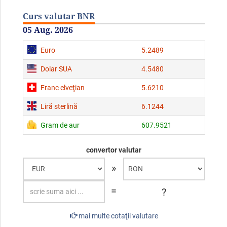
Curs valutar BNR
05 Aug. 2026
Euro
5.2489
Dolar SUA
4.5480
Franc elveţian
5.6210
Liră sterlină
6.1244
Gram de aur
607.9521
convertor valutar
»
=
?
mai multe cotaţii valutare