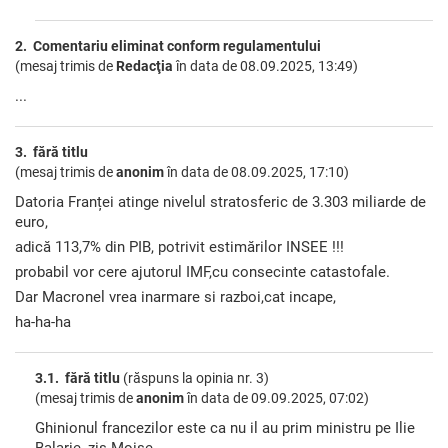
2. Comentariu eliminat conform regulamentului
(mesaj trimis de
Redacţia
în data de
08.09.2025, 13:49)
...
3. fără titlu
(mesaj trimis de
anonim
în data de
08.09.2025, 17:10)
Datoria Franței atinge nivelul stratosferic de 3.303 miliarde de
euro,
adică 113,7% din PIB, potrivit estimărilor INSEE !!!
probabil vor cere ajutorul IMF,cu consecinte catastofale.
Dar Macronel vrea inarmare si razboi,cat incape,
ha-ha-ha
3.1. fără titlu
(răspuns la opinia nr. 3)
(mesaj trimis de
anonim
în data de
09.09.2025, 07:02)
Ghinionul francezilor este ca nu il au prim ministru pe Ilie
Balarie, zis Moise.