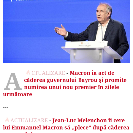
A
CTUALIZARE
-
Macron ia act de
căderea guvernului Bayrou şi promite
numirea unui nou premier în zilele
următoare
---
ACTUALIZARE
-
Jean-Luc Melenchon îi cere
lui Emmanuel Macron să „plece” după căderea