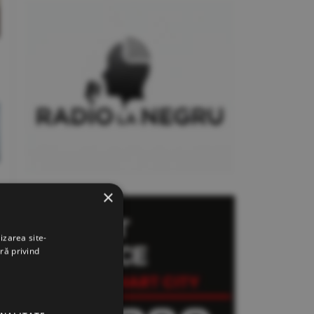
×
izarea site-
ră privind