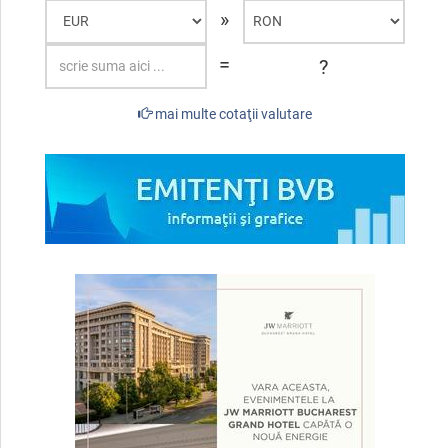
»
=
?
mai multe cotaţii valutare