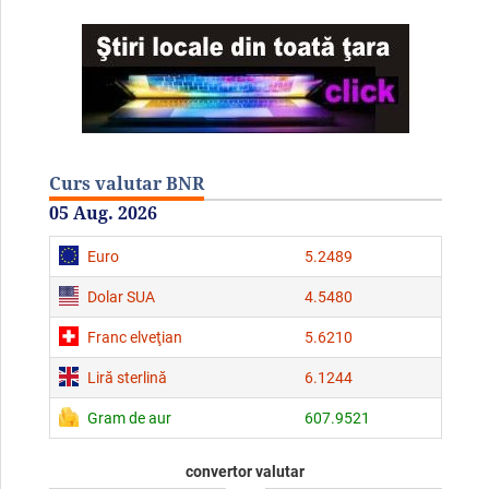
Curs valutar BNR
05 Aug. 2026
Euro
5.2489
Dolar SUA
4.5480
Franc elveţian
5.6210
Liră sterlină
6.1244
Gram de aur
607.9521
convertor valutar