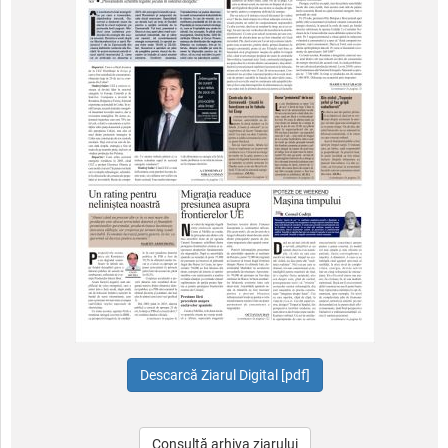
Consultă arhiva ziarului