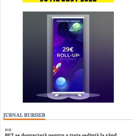
JURNAL BURSIER
BVB
BET se depreciază pentru a treia şedinţă la rând