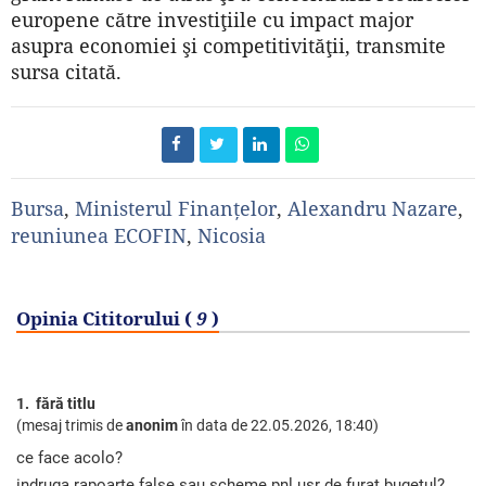
europene către investiţiile cu impact major
asupra economiei şi competitivităţii, transmite
sursa citată.
Bursa
,
Ministerul Finanțelor
,
Alexandru Nazare
,
reuniunea ECOFIN
,
Nicosia
Opinia Cititorului (
9
)
1. fără titlu
(mesaj trimis de
anonim
în data de
22.05.2026, 18:40)
ce face acolo?
indruga rapoarte false sau scheme pnl usr de furat bugetul?