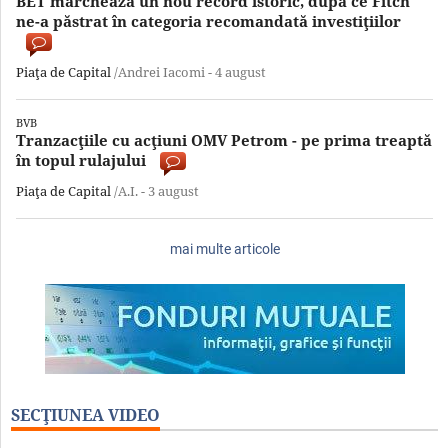
BET marchează un nou record istoric, după ce Fitch
ne-a păstrat în categoria recomandată investiţiilor
Piaţa de Capital
/Andrei Iacomi -
4 august
BVB
Tranzacţiile cu acţiuni OMV Petrom - pe prima treaptă
în topul rulajului
Piaţa de Capital
/A.I. -
3 august
mai multe articole
SECŢIUNEA VIDEO