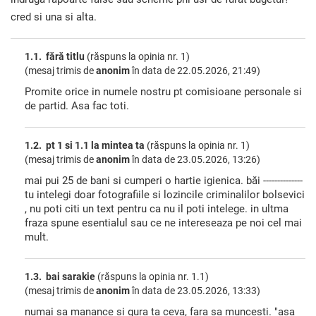
cred si una si alta.
1.1. fără titlu
(răspuns la opinia nr. 1)
(mesaj trimis de
anonim
în data de
22.05.2026, 21:49)
Promite orice in numele nostru pt comisioane personale si
de partid. Asa fac toti.
1.2. pt 1 si 1.1 la mintea ta
(răspuns la opinia nr. 1)
(mesaj trimis de
anonim
în data de
23.05.2026, 13:26)
mai pui 25 de bani si cumperi o hartie igienica. băi --------------
tu intelegi doar fotografiile si lozincile criminalilor bolsevici
, nu poti citi un text pentru ca nu il poti intelege. in ultma
fraza spune esentialul sau ce ne intereseaza pe noi cel mai
mult.
1.3. bai sarakie
(răspuns la opinia nr. 1.1)
(mesaj trimis de
anonim
în data de
23.05.2026, 13:33)
numai sa manance si gura ta ceva, fara sa muncesti. "asa