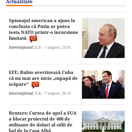
Actualitate
Spionajul american a ajuns la
concluzia că Putin ar putea
testa NATO printr-o incursiune
limitată
Internaţional
/Z.B. -
7 august,
21:01
EFE: Rubio avertizează Cuba
că nu mai are nicio „supapă de
scăpare”
Internaţional
/Z.B. -
7 august,
20:33
Reuters: Curtea de apel a SUA
a blocat proiectul de 400 de
milioane de dolari al sălii de
bal de la Casa Albă