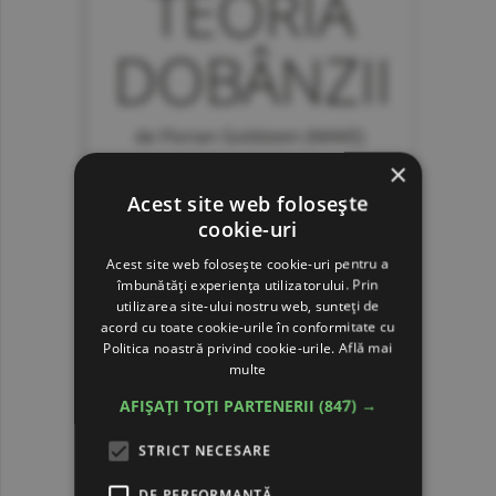
×
Acest site web folosește
cookie-uri
Acest site web folosește cookie-uri pentru a
îmbunătăți experiența utilizatorului. Prin
utilizarea site-ului nostru web, sunteți de
acord cu toate cookie-urile în conformitate cu
Politica noastră privind cookie-urile.
Află mai
multe
AFIȘAȚI TOȚI PARTENERII
(847) →
STRICT NECESARE
DE PERFORMANȚĂ