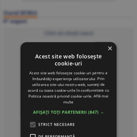
Ziarul BURSA
07 august
Click să citeşti ziarul
×
Acest site web folosește
cookie-uri
Acest site web folosește cookie-uri pentru a
îmbunătăți experiența utilizatorului. Prin
utilizarea site-ului nostru web, sunteți de
acord cu toate cookie-urile în conformitate cu
Politica noastră privind cookie-urile.
Află mai
multe
AFIȘAȚI TOȚI PARTENERII
(847) →
STRICT NECESARE
DE PERFORMANȚĂ