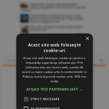
×
Acest site web folosește
www.constructiibursa.ro
cookie-uri
Acest site web folosește cookie-uri pentru a
îmbunătăți experiența utilizatorului. Prin
utilizarea site-ului nostru web, sunteți de
acord cu toate cookie-urile în conformitate cu
Politica noastră privind cookie-urile.
Află mai
multe
AFIȘAȚI TOȚI PARTENERII
(847) →
STRICT NECESARE
DE PERFORMANȚĂ