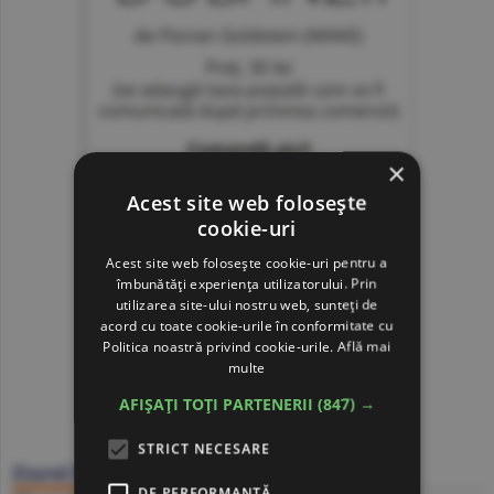
×
Acest site web folosește
cookie-uri
Acest site web folosește cookie-uri pentru a
îmbunătăți experiența utilizatorului. Prin
utilizarea site-ului nostru web, sunteți de
acord cu toate cookie-urile în conformitate cu
Politica noastră privind cookie-urile.
Află mai
multe
AFIȘAȚI TOȚI PARTENERII
(847) →
STRICT NECESARE
Ziarul BURSA
DE PERFORMANȚĂ