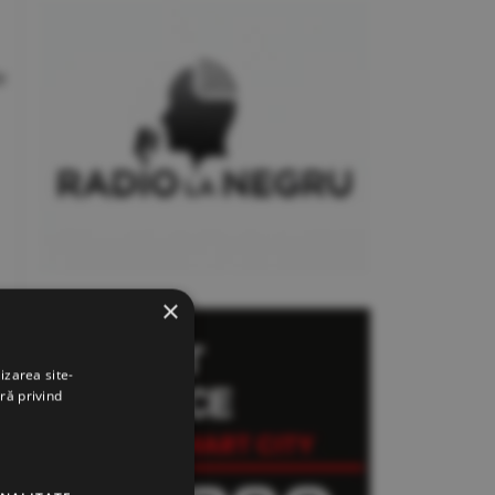
e
×
izarea site-
ră privind