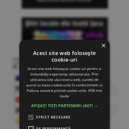
×
Acest site web folosește
Curs valutar BNR
cookie-uri
05 Aug. 2026
Acest site web folosește cookie-uri pentru a
îmbunătăți experiența utilizatorului. Prin
Euro
5.2489
utilizarea site-ului nostru web, sunteți de
acord cu toate cookie-urile în conformitate cu
Dolar SUA
4.5480
Politica noastră privind cookie-urile.
Află mai
multe
Franc elveţian
5.6210
AFIȘAȚI TOȚI PARTENERII
(847) →
Liră sterlină
6.1244
STRICT NECESARE
Gram de aur
607.9521
DE PERFORMANȚĂ