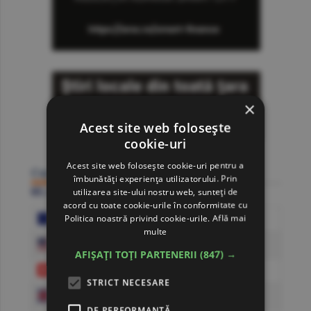
×
Acest site web folosește
cookie-uri
Acest site web folosește cookie-uri pentru a
Curs valutar BNR
îmbunătăți experiența utilizatorului. Prin
05 Aug. 2026
utilizarea site-ului nostru web, sunteți de
acord cu toate cookie-urile în conformitate cu
Politica noastră privind cookie-urile.
Află mai
Euro
5.2489
multe
Dolar SUA
4.5480
AFIȘAȚI TOȚI PARTENERII
(847) →
Franc elveţian
5.6210
STRICT NECESARE
Liră sterlină
6.1244
DE PERFORMANȚĂ