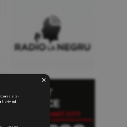
×
izarea site-
ră privind