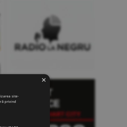
×
izarea site-
ră privind