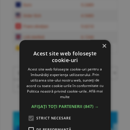
Euro
5.2489
Dolar SUA
4.5480
Franc elveţian
5.6210
Liră sterlină
6.1244
×
Gram de aur
607.9521
Acest site web folosește
cookie-uri
convertor valutar
Acest site web folosește cookie-uri pentru a
»
îmbunătăți experiența utilizatorului. Prin
utilizarea site-ului nostru web, sunteți de
=
?
acord cu toate cookie-urile în conformitate cu
Politica noastră privind cookie-urile.
Află mai
multe
mai multe cotaţii valutare
AFIȘAȚI TOȚI PARTENERII
(847) →
STRICT NECESARE
DE PERFORMANȚĂ