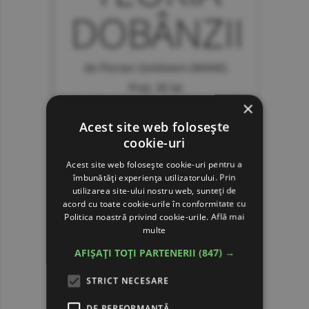
×
Acest site web folosește
cookie-uri
Acest site web folosește cookie-uri pentru a
îmbunătăți experiența utilizatorului. Prin
utilizarea site-ului nostru web, sunteți de
acord cu toate cookie-urile în conformitate cu
Politica noastră privind cookie-urile.
Află mai
multe
AFIȘAȚI TOȚI PARTENERII
(847) →
STRICT NECESARE
DE PERFORMANȚĂ