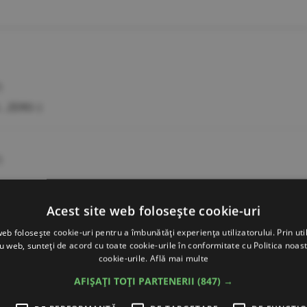
)
...ZERO:-)
)
pe sfarla.
Acest site web folosește cookie-uri
web folosește cookie-uri pentru a îmbunătăți experiența utilizatorului. Prin util
ru web, sunteți de acord cu toate cookie-urile în conformitate cu Politica noast
cookie-urile.
Află mai multe
AFIȘAȚI TOȚI PARTENERII
(847) →
Argintul, mai volatil