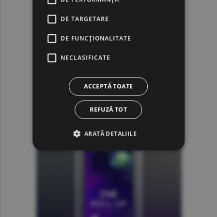
DE TARGETARE
DE FUNCŢIONALITATE
NECLASIFICATE
ACCEPTĂ TOATE
REFUZĂ TOT
ARATĂ DETALIILE