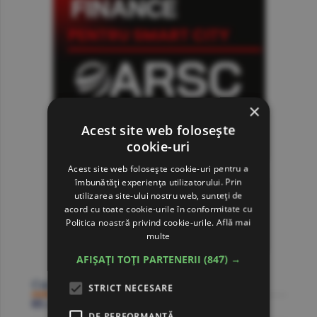
×
Acest site web folosește
cookie-uri
Acest site web folosește cookie-uri pentru a
îmbunătăți experiența utilizatorului. Prin
utilizarea site-ului nostru web, sunteți de
acord cu toate cookie-urile în conformitate cu
Politica noastră privind cookie-urile.
Află mai
multe
AFIȘAȚI TOȚI PARTENERII
(847) →
Curs valutar BNR
STRICT NECESARE
05 Aug. 2026
DE PERFORMANȚĂ