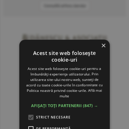
Consultă arhiva ziarului
×
Acest site web folosește
cookie-uri
Acest site web folosește cookie-uri pentru a
îmbunătăți experiența utilizatorului. Prin
utilizarea site-ului nostru web, sunteți de
acord cu toate cookie-urile în conformitate cu
Politica noastră privind cookie-urile.
Află mai
multe
AFIȘAȚI TOȚI PARTENERII
(847) →
STRICT NECESARE
DE PERFORMANȚĂ