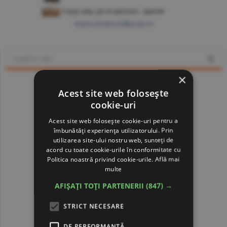
www.constructiibursa.ro
×
Acest site web folosește
cookie-uri
Acest site web folosește cookie-uri pentru a
îmbunătăți experiența utilizatorului. Prin
utilizarea site-ului nostru web, sunteți de
acord cu toate cookie-urile în conformitate cu
Politica noastră privind cookie-urile.
Află mai
multe
AFIȘAȚI TOȚI PARTENERII
(847) →
STRICT NECESARE
DE PERFORMANȚĂ