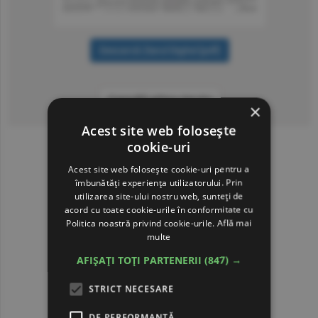
Consultă arhiva ziarului
×
Acest site web folosește
cookie-uri
Acest site web folosește cookie-uri pentru a
îmbunătăți experiența utilizatorului. Prin
utilizarea site-ului nostru web, sunteți de
acord cu toate cookie-urile în conformitate cu
Politica noastră privind cookie-urile.
Află mai
multe
AFIȘAȚI TOȚI PARTENERII
(847) →
STRICT NECESARE
DE PERFORMANȚĂ