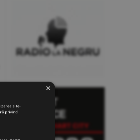
×
izarea site-
ră privind