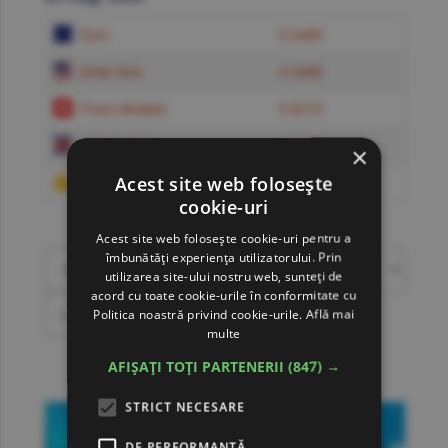
Euro
5.2489
Dolar SUA
4.5480
Franc elveţian
5.6210
Liră sterlină
6.1244
×
Acest site web folosește
Gram de aur
607.9521
cookie-uri
convertor valutar
Acest site web folosește cookie-uri pentru a
îmbunătăți experiența utilizatorului. Prin
»
utilizarea site-ului nostru web, sunteți de
acord cu toate cookie-urile în conformitate cu
=
?
Politica noastră privind cookie-urile.
Află mai
multe
mai multe cotaţii valutare
AFIȘAȚI TOȚI PARTENERII
(847) →
STRICT NECESARE
DE PERFORMANȚĂ