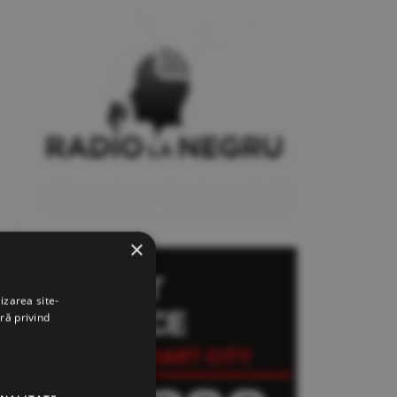
×
izarea site-
ră privind