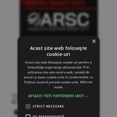
×
Acest site web folosește
cookie-uri
Acest site web folosește cookie-uri pentru a
îmbunătăți experiența utilizatorului. Prin
utilizarea site-ului nostru web, sunteți de
acord cu toate cookie-urile în conformitate cu
Politica noastră privind cookie-urile.
Află mai
multe
Curs valutar BNR
AFIȘAȚI TOȚI PARTENERII
(847) →
05 Aug. 2026
STRICT NECESARE
Euro
5.2489
DE PERFORMANȚĂ