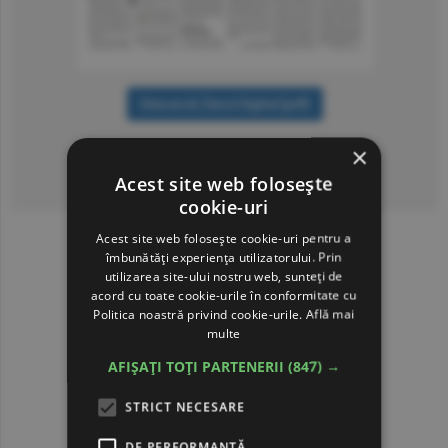
×
Consultă arhiva ziarului
Acest site web folosește
cookie-uri
Acest site web folosește cookie-uri pentru a
îmbunătăți experiența utilizatorului. Prin
utilizarea site-ului nostru web, sunteți de
acord cu toate cookie-urile în conformitate cu
Politica noastră privind cookie-urile.
Află mai
multe
AFIȘAȚI TOȚI PARTENERII
(847) →
STRICT NECESARE
DE PERFORMANȚĂ