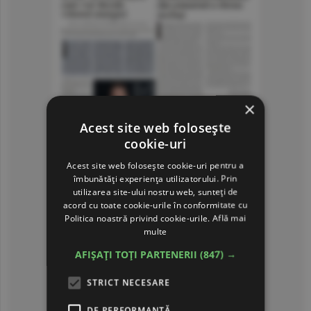
×
Acest site web folosește
cookie-uri
Acest site web folosește cookie-uri pentru a
îmbunătăți experiența utilizatorului. Prin
utilizarea site-ului nostru web, sunteți de
acord cu toate cookie-urile în conformitate cu
Politica noastră privind cookie-urile.
Află mai
multe
AFIȘAȚI TOȚI PARTENERII
(847) →
STRICT NECESARE
DE PERFORMANȚĂ