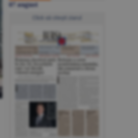
07 august
Click să citeşti ziarul