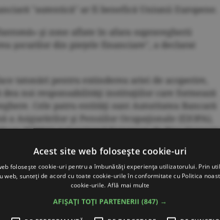
anciară "autentică" ar fi benefică Uniunii Europene.
antomă» şi zone aflate în afara supravegherii
ea şocurilor din pieţele financiare", a declarat
ce tatonări pentru extinderea ariei de acoperire,
dea noi responsabilităţi instituţiilor care formează
eghere. Cele patru entităţi sunt Autoritatea Bancară
 a Asigurărilor şi Pensiilor Ocupaţionale (EIOPA),
liare (ESMA) şi Comitetul European de Risc Sistemic
Acest site web folosește cookie-uri
mes (FT), prevede că aceasta urmează să analizeze, î
web folosește cookie-uri pentru a îmbunătăți experiența utilizatorului. Prin util
ru web, sunteți de acord cu toate cookie-urile în conformitate cu Politica noast
iile să acopere zona sistemului bancar "fantomă" şi
cookie-urile.
Află mai multe
lă, să supravegheze în mod direct entitiăţile care
AFIȘAȚI TOȚI PARTENERII
(847) →
 casele de compensare, depozitarii centrali şi indici
pentru a putea să intervină în pieţe.