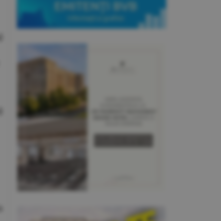
l
d
u