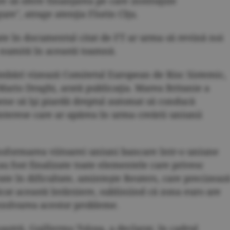
re să ofere finanţarea pe care instituţiile
ure", atrage atenţia Florin Cîţu.
ate în documentul citat de FT ar urma să revină noi
e numită în această toamnă.
mbări vizează Comitetul European de Risc Sistemic,
Mario Draghi, arată publicaţia. Marea Britanie a
pene să îşi piardă dreptul automat să conducă
e interese care ar apărea în urma creării uniunii
nsformarea viitoarei uniuni bancare într-o uniune
au fost finalizate toate elementele care privesc
te în dificultate, aminteşte Reuters, care precizeaz
cat această întârziere, subliniind că zona euro are
ezolvarea acestor probleme.
astră, Guillermo Tolosa, a declarat, în cadrul