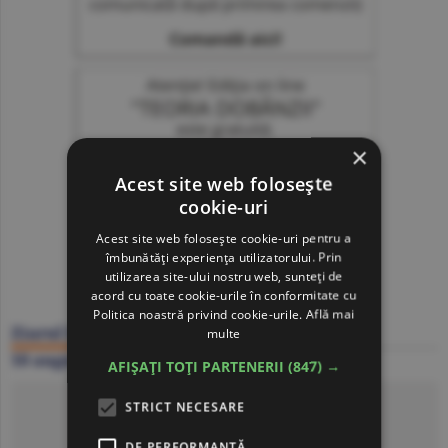
×
Acest site web folosește
cookie-uri
Acest site web folosește cookie-uri pentru a
îmbunătăți experiența utilizatorului. Prin
utilizarea site-ului nostru web, sunteți de
acord cu toate cookie-urile în conformitate cu
Politica noastră privind cookie-urile.
Află mai
Ziarul BURSA
multe
10 august
AFIȘAȚI TOȚI PARTENERII
(847) →
Click să citeşti ziarul
STRICT NECESARE
DE PERFORMANȚĂ