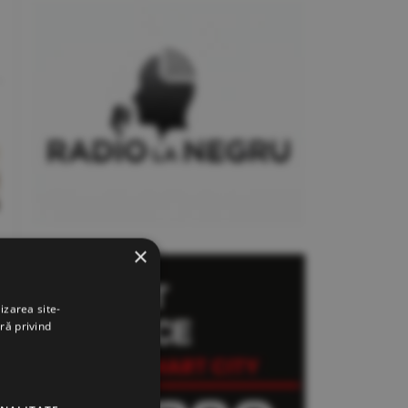
×
izarea site-
ră privind