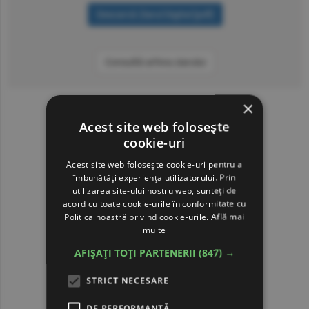
Consultă arhiva ziarului
×
Acest site web folosește
cookie-uri
Acest site web folosește cookie-uri pentru a
îmbunătăți experiența utilizatorului. Prin
utilizarea site-ului nostru web, sunteți de
acord cu toate cookie-urile în conformitate cu
Politica noastră privind cookie-urile.
Află mai
multe
AFIȘAȚI TOȚI PARTENERII
(847) →
STRICT NECESARE
DE PERFORMANȚĂ