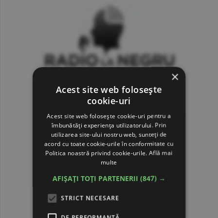
×
Acest site web folosește
cookie-uri
Acest site web folosește cookie-uri pentru a
îmbunătăți experiența utilizatorului. Prin
utilizarea site-ului nostru web, sunteți de
acord cu toate cookie-urile în conformitate cu
Politica noastră privind cookie-urile.
Află mai
multe
AFIȘAȚI TOȚI PARTENERII
(847) →
STRICT NECESARE
DE PERFORMANȚĂ