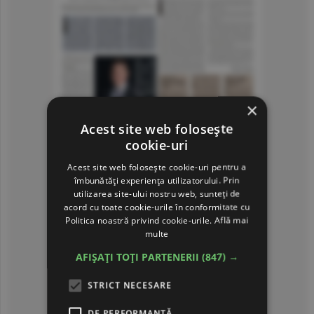
×
Acest site web folosește
cookie-uri
Acest site web folosește cookie-uri pentru a
îmbunătăți experiența utilizatorului. Prin
utilizarea site-ului nostru web, sunteți de
acord cu toate cookie-urile în conformitate cu
Politica noastră privind cookie-urile.
Află mai
multe
AFIȘAȚI TOȚI PARTENERII
(847) →
STRICT NECESARE
DE PERFORMANȚĂ