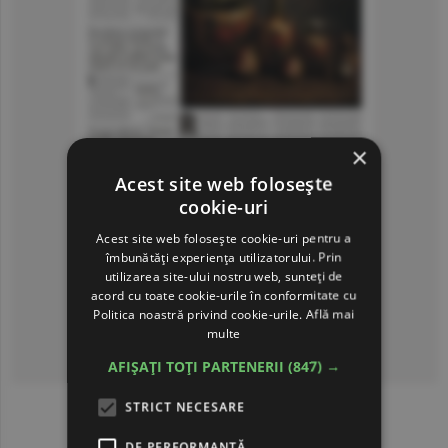
×
Acest site web folosește
cookie-uri
Acest site web folosește cookie-uri pentru a
îmbunătăți experiența utilizatorului. Prin
utilizarea site-ului nostru web, sunteți de
acord cu toate cookie-urile în conformitate cu
Politica noastră privind cookie-urile.
Află mai
multe
Consultă arhiva ziarului
AFIȘAȚI TOȚI PARTENERII
(847) →
STRICT NECESARE
DE PERFORMANȚĂ