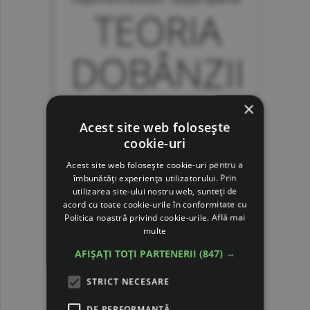
×
Acest site web folosește
cookie-uri
Acest site web folosește cookie-uri pentru a
îmbunătăți experiența utilizatorului. Prin
utilizarea site-ului nostru web, sunteți de
acord cu toate cookie-urile în conformitate cu
Politica noastră privind cookie-urile.
Află mai
multe
AFIȘAȚI TOȚI PARTENERII
(847) →
STRICT NECESARE
DE PERFORMANȚĂ