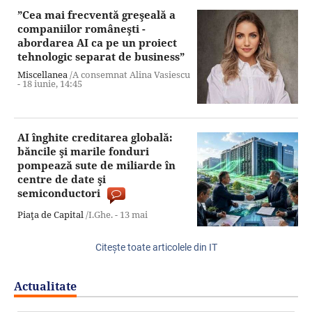
”Cea mai frecventă greşeală a
companiilor româneşti -
abordarea AI ca pe un proiect
tehnologic separat de business”
Miscellanea
/A consemnat Alina Vasiescu
-
18 iunie,
14:45
AI înghite creditarea globală:
băncile şi marile fonduri
pompează sute de miliarde în
centre de date şi
semiconductori
Piaţa de Capital
/I.Ghe. -
13 mai
Citeşte toate articolele din IT
Actualitate