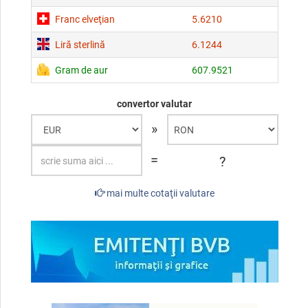
Franc elveţian
5.6210
Liră sterlină
6.1244
Gram de aur
607.9521
convertor valutar
»
=
?
mai multe cotaţii valutare