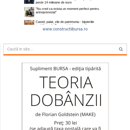
www.constructiibursa.ro