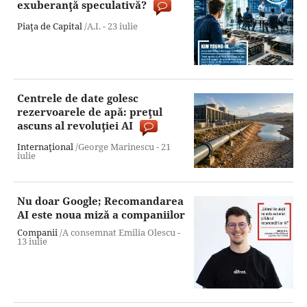
exuberanţă speculativă?
Piaţa de Capital
/A.I. -
23 iulie
Centrele de date golesc
rezervoarele de apă: preţul
ascuns al revoluţiei AI
Internaţional
/George Marinescu -
21
iulie
Nu doar Google; Recomandarea
AI este noua miză a companiilor
Companii
/A consemnat Emilia Olescu -
13 iulie