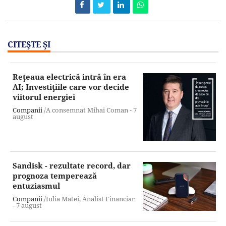
CITEŞTE ŞI
Reţeaua electrică intră în era
AI; Investiţiile care vor decide
viitorul energiei
Companii
/A consemnat Mihai Coman -
7
august
Sandisk - rezultate record, dar
prognoza temperează
entuziasmul
Companii
/Iulia Matei, Analist Financiar
-
7 august