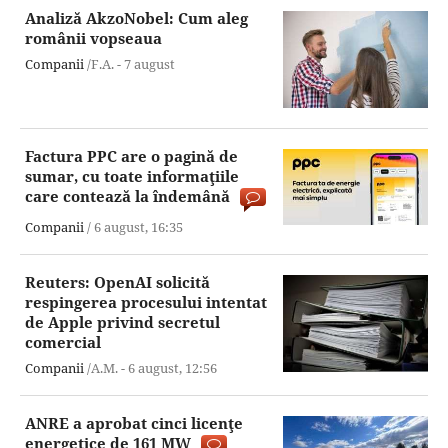
Analiză AkzoNobel: Cum aleg
românii vopseaua
Companii
/F.A. -
7 august
Factura PPC are o pagină de
sumar, cu toate informaţiile
care contează la îndemână
Companii
/
6 august,
16:35
Reuters: OpenAI solicită
respingerea procesului intentat
de Apple privind secretul
comercial
Companii
/A.M. -
6 august,
12:56
ANRE a aprobat cinci licenţe
energetice de 161 MW