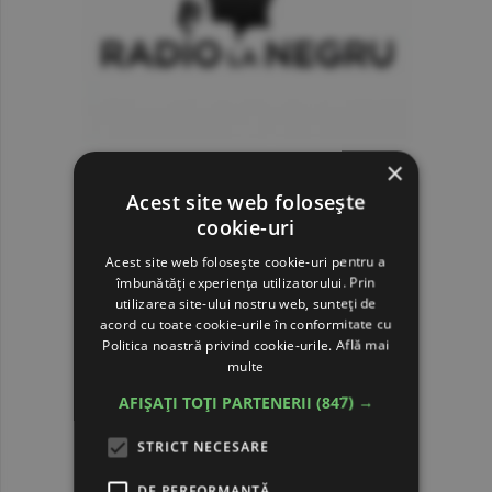
×
Acest site web folosește
cookie-uri
Acest site web folosește cookie-uri pentru a
îmbunătăți experiența utilizatorului. Prin
utilizarea site-ului nostru web, sunteți de
acord cu toate cookie-urile în conformitate cu
Politica noastră privind cookie-urile.
Află mai
multe
AFIȘAȚI TOȚI PARTENERII
(847) →
STRICT NECESARE
DE PERFORMANȚĂ