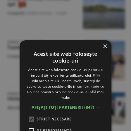
apă
Companii
/Andrei Iacomi -
3 iunie
JURNAL DE CĂLĂTORIE
×
Tunisia - oameni şi locuri
Acest site web folosește
Companii
/Dan Nicolaie -
3 iunie
cookie-uri
Acest site web folosește cookie-uri pentru a
îmbunătăți experiența utilizatorului. Prin
utilizarea site-ului nostru web, sunteți de
acord cu toate cookie-urile în conformitate cu
Politica noastră privind cookie-urile.
Află mai
JURNAL DE CĂLĂTORIE - TUNISIA
multe
Ofelia merge la Monastir
AFIȘAȚI TOȚI PARTENERII
(847) →
Miscellanea
/Dan Nicolaie -
26 mai
STRICT NECESARE
DE PERFORMANȚĂ