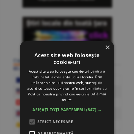
×
Acest site web folosește
Curs valutar BNR
cookie-uri
05 Aug. 2026
Acest site web folosește cookie-uri pentru a
îmbunătăți experiența utilizatorului. Prin
Euro
5.2489
utilizarea site-ului nostru web, sunteți de
acord cu toate cookie-urile în conformitate cu
Dolar SUA
4.5480
Politica noastră privind cookie-urile.
Află mai
multe
Franc elveţian
5.6210
AFIȘAȚI TOȚI PARTENERII
(847) →
Liră sterlină
6.1244
STRICT NECESARE
Gram de aur
607.9521
DE PERFORMANȚĂ